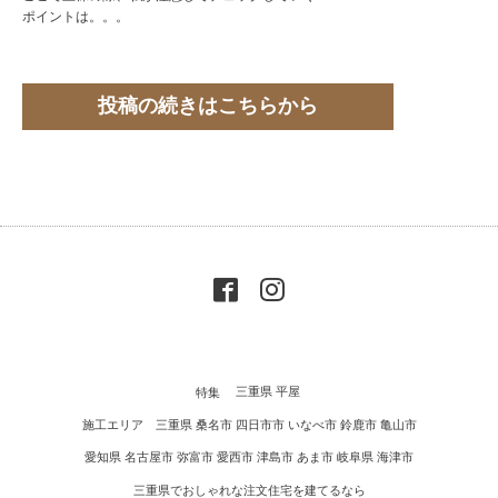
ポイントは。。。
投稿の続きはこちらから
特集
三重県 平屋
施工エリア 三重県 桑名市 四日市市 いなべ市 鈴鹿市 亀山市
愛知県 名古屋市 弥富市 愛西市 津島市 あま市 岐阜県 海津市
三重県でおしゃれな注文住宅を建てるなら