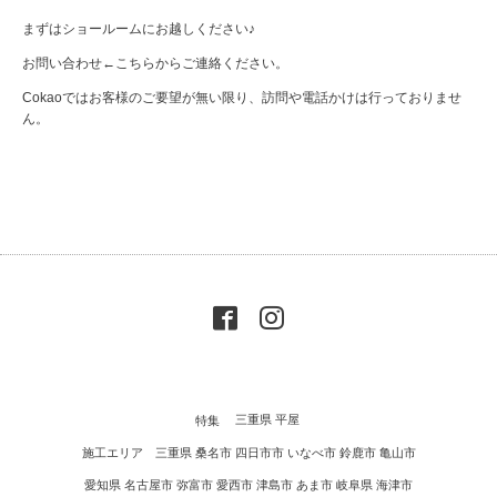
まずはショールームにお越しください♪
お問い合わせ
←こちらからご連絡ください。
Cokaoではお客様のご要望が無い限り、訪問や電話かけは行っておりませ
ん。
特集
三重県 平屋
施工エリア 三重県 桑名市 四日市市 いなべ市 鈴鹿市 亀山市
愛知県 名古屋市 弥富市 愛西市 津島市 あま市 岐阜県 海津市