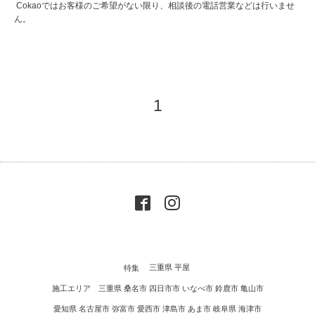
Cokaoではお客様のご希望がない限り、相談後の電話営業などは行いませ
ん。
1
特集
三重県 平屋
施工エリア 三重県 桑名市 四日市市 いなべ市 鈴鹿市 亀山市
愛知県 名古屋市 弥富市 愛西市 津島市 あま市 岐阜県 海津市