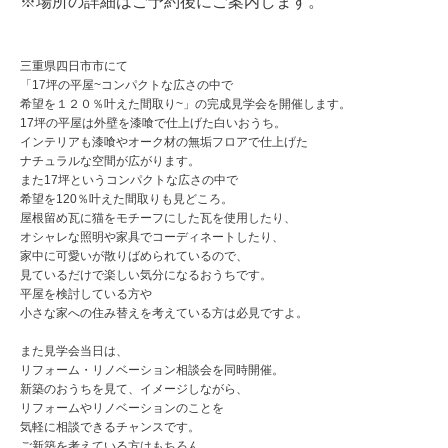
※場所の詳細はご予約後にご案内します。
三重県四日市市にて
「17坪の平屋~コンパクトな広さの中で
希望を１２０％叶えた間取り~」の完成見学会を開催します。
17坪の平屋は外壁を漆喰で仕上げた白いおうち。
インテリアも漆喰やオーク材の無垢フロアで仕上げた
ナチュラルな空間が広がります。
また17坪というコンパクトな広さの中で
希望を120％叶えた間取りも見どころ。
屋根留め瓦に猫をモチーフにした瓦を使用したり、
オシャレな照明や家具でコーディネートしたり、
家中に可愛いが散りばめられているので、
見ているだけで楽しい気分になるおうちです。
平屋を検討している方や
小さな家への住み替えを考えている方は必見ですよ。
また見学会当日は、
リフォーム・リノベーション相談会を同時開催。
新築のおうちを見て、イメージしながら、
リフォームやリノベーションのことを
気軽に相談できるチャンスです。
ご新築を考えている方はもちろん、